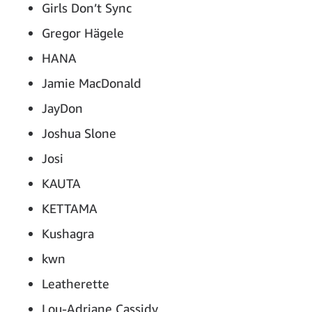
Girls Don’t Sync
Gregor Hägele
HANA
Jamie MacDonald
JayDon
Joshua Slone
Josi
KAUTA
KETTAMA
Kushagra
kwn
Leatherette
Lou-Adriane Cassidy