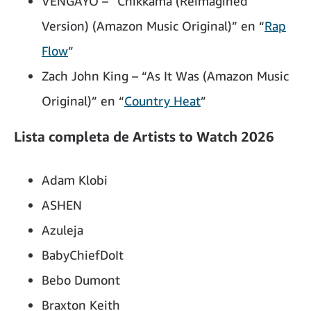
VENGAYO – “Chikkama (Reimagined
Version) (Amazon Music Original)” en “
Rap
Flow
​”
Zach John King – “As It Was (Amazon Music
Original)” en “
Country Heat
​”
Lista completa de Artists to Watch 2026
Adam Klobi
ASHEN
Azuleja
BabyChiefDoIt
Bebo Dumont
Braxton Keith