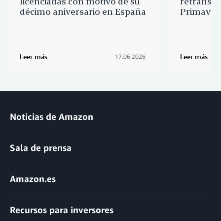
licenciadas con motivo de su
retransmi
décimo aniversario en España
Primaver
Leer más
Leer más
17.06.2026
Noticias de Amazon
Sala de prensa
Amazon.es
Recursos para inversores