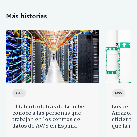
Más historias
AWS
AWS
El talento detrás de la nube:
Los centr
conoce a las personas que
Amazon s
trabajan en los centros de
eficientes
datos de AWS en España
que la me