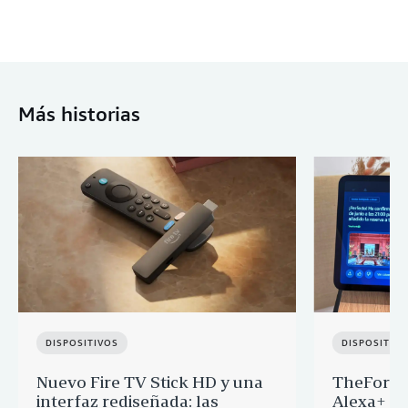
Más historias
DISPOSITIVOS
DISPOSITIV
Nuevo Fire TV Stick HD y una
TheFork y
interfaz rediseñada: las
Alexa+ p