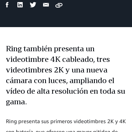
Compartir
Compartir
Compartir
Compartir
Copy
en
en
en
por
Facebook
LinkedIn
Twitter
correo
electrónico
Ring también presenta un
videotimbre 4K cableado, tres
videotimbres 2K y una nueva
cámara con luces, ampliando el
vídeo de alta resolución en toda su
gama.
Ring presenta sus primeros videotimbres 2K y 4K
con batería, que ofrecen una mayor nitidez de