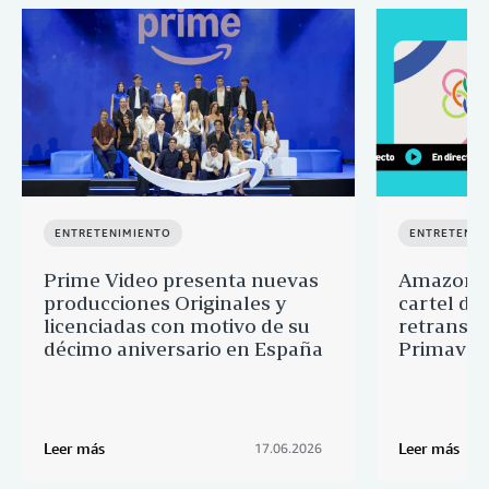
ENTRETENIMIENTO
ENTRETENIM
Prime Video presenta nuevas
Amazon M
producciones Originales y
cartel de 
licenciadas con motivo de su
retransmi
décimo aniversario en España
Primaver
Leer más
Leer más
17.06.2026