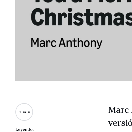
Marc 
1 min
versi
Leyendo: