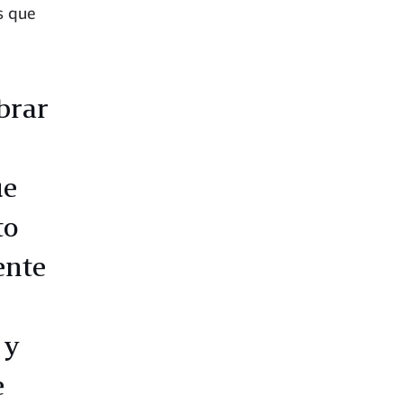
es que
brar
ue
to
ente
 y
e