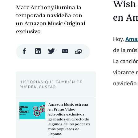
Wish 
Marc Anthony ilumina la
temporada navideña con
en Am
un Amazon Music Original
exclusivo
Hoy,
Ama
de la músi
Compartir
Compartir
Compartir
Compartir
Copy
en
en
en
por
La canció
Facebook
LinkedIn
Twitter
correo
electrónico
vibrante 
HISTORIAS QUE TAMBIÉN TE
navideño.
PUEDEN GUSTAR
Amazon Music estrena
en Prime Video
episodios exclusivos
grabados en directo de
algunos de los podcasts
más populares de
España