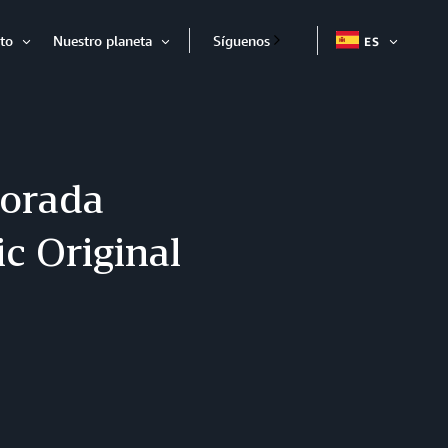
to
Nuestro planeta
Síguenos
ES
EXPAND
Expandir
Expandir
porada
c Original