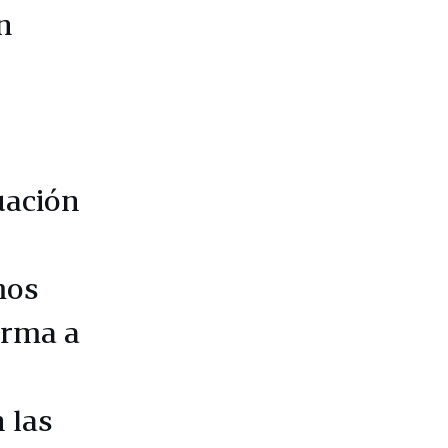
n
uación
mos
orma a
 las