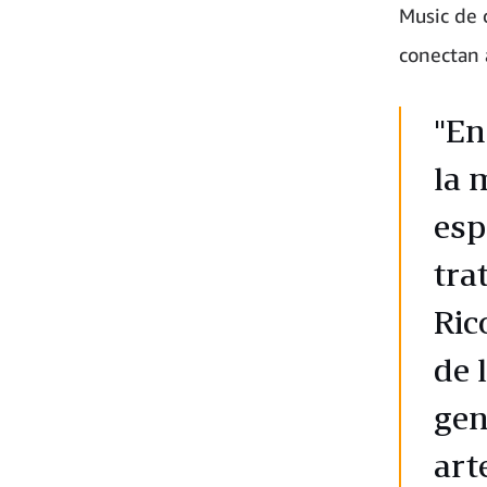
Music de c
conectan 
"En
la 
esp
tra
Ric
de 
gen
art