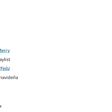
Merry
ylist
‘
Feliz
 navideña
,