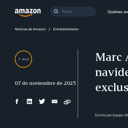
Búsqueda
Quiénes s
Enviar
búsqueda
Noticias de Amazon
Entretenimiento
Marc 
1 min
navid
07 de noviembre de 2025
exclu
Compartir
Compartir
Compartir
Compartir
Copy
en
en
en
por
Facebook
LinkedIn
Twitter
correo
Escrito por Equipo 
electrónico