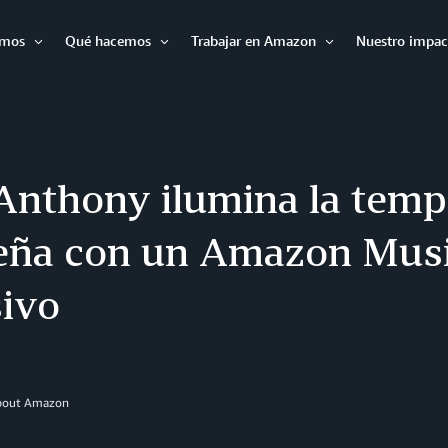
omos
Qué hacemos
Trabajar en Amazon
Nuestro impac
Expandir
Expandir
Expandir
Anthony ilumina la tem
eña con un Amazon Musi
sivo
About Amazon