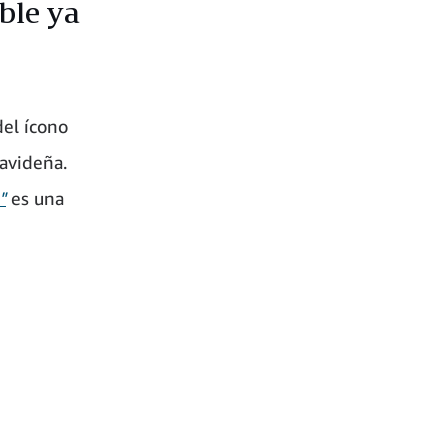
ble ya
el ícono
navideña.
"
es una