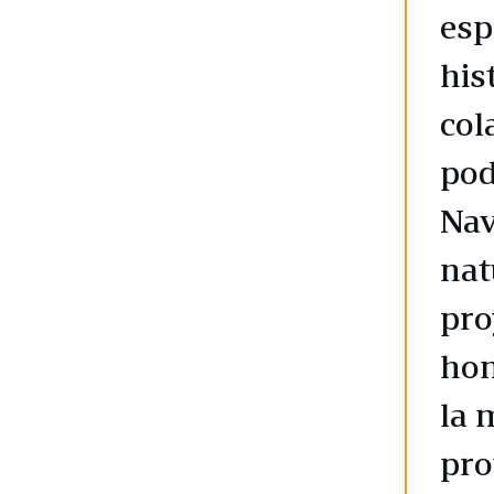
esp
his
col
pod
Nav
nat
pro
hom
la 
pro