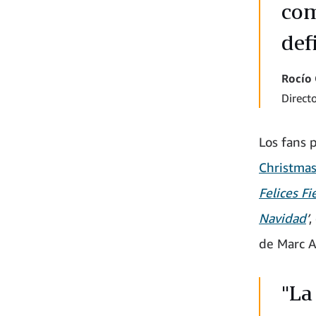
com
def
Rocío 
Direct
Los fans 
Christma
Felices Fi
Navidad
’
,
de Marc A
"La