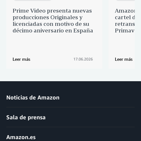
Prime Video presenta nuevas
Amazon M
producciones Originales y
cartel de 
licenciadas con motivo de su
retransmi
décimo aniversario en España
Primaver
Leer más
Leer más
17.06.2026
Noticias de Amazon
Sala de prensa
Amazon.es