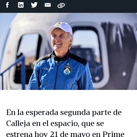
Compartir
Compartir
Compartir
Compartir
Copy
en
en
en
por
Facebook
LinkedIn
Twitter
correo
electrónico
En la esperada segunda parte de
Calleja en el espacio, que se
estrena hoy 21 de mayo en Prime