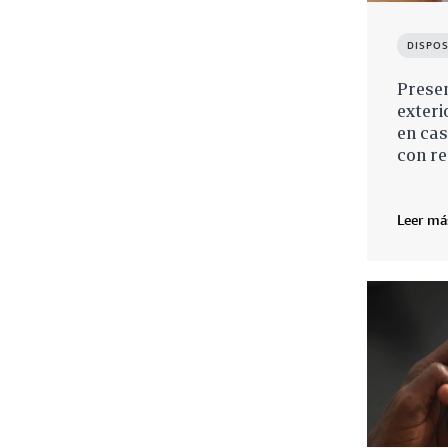
DISPOS
Prese
exteri
en cas
con re
Leer má