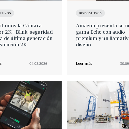
ITIVOS
DISPOSITIVOS
ntamos la Cámara
Amazon presenta su n
or 2K+ Blink: seguridad
gama Echo con audio
a de última generación
premium y un llamati
solución 2K
diseño
s
Leer más
04.02.2026
30.09