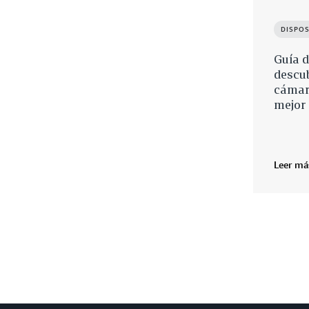
DISPOS
Guía d
descu
cámara
mejor 
Leer má