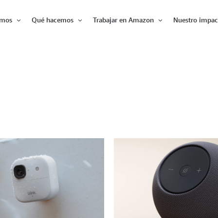
omos
Qué hacemos
Trabajar en Amazon
Nuestro impac
Expandir
Expandir
Expandir