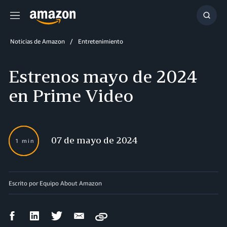
Menú
Mostr
búsq
Noticias de Amazon
Entretenimiento
Estrenos mayo de 2024
en Prime Video
07 de mayo de 2024
1 min
Escrito por
Equipo About Amazon
Compartir
Compartir
Compartir
Compartir
Copy
en
en
en
por