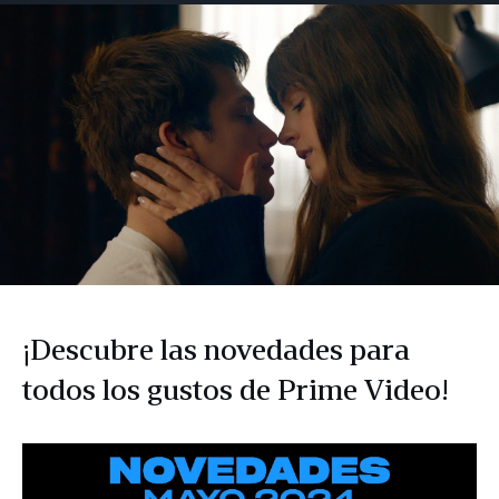
Facebook
LinkedIn
Twitter
correo
electrónico
¡Descubre las novedades para
todos los gustos de Prime Video!