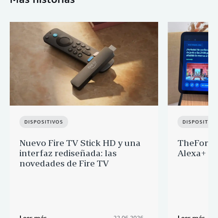
DISPOSITIVOS
DISPOSITIV
Nuevo Fire TV Stick HD y una
TheFork y
interfaz rediseñada: las
Alexa+ p
novedades de Fire TV
Leer más
Leer más
22.06.2026