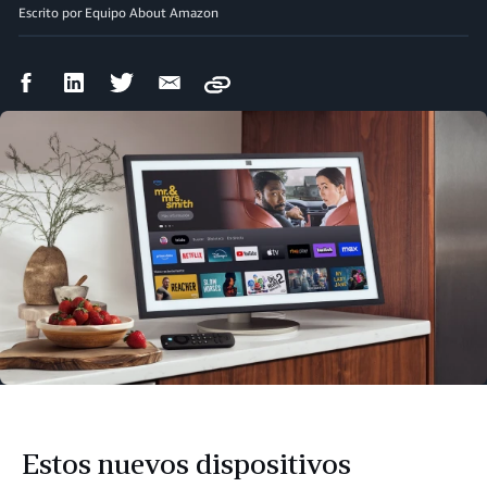
Escrito por Equipo About Amazon
Compartir
Compartir
Compartir
Compartir
Copy
en
en
en
por
Facebook
LinkedIn
Twitter
correo
electrónico
Estos nuevos dispositivos