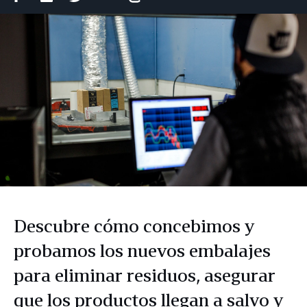
Copy
en
en
en
por
Facebook
LinkedIn
Twitter
correo
electrónico
Descubre cómo concebimos y
probamos los nuevos embalajes
para eliminar residuos, asegurar
que los productos llegan a salvo y