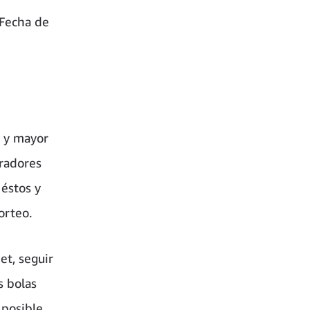
 Fecha de
a y mayor
oradores
 éstos y
orteo.
et, seguir
s bolas
 posible