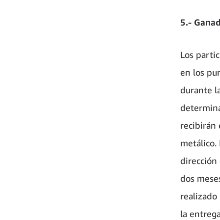
5.- Gana
Los parti
en los pun
durante la
determina
recibirán 
metálico. 
dirección
dos meses
realizado
la entreg