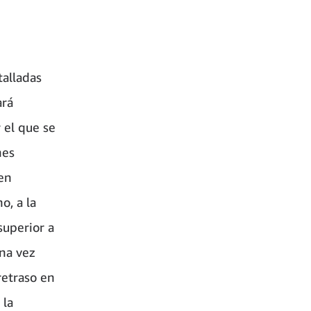
talladas
ará
 el que se
nes
 en
o, a la
superior a
na vez
retraso en
 la