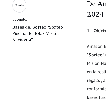
De Am
7 min
2024
Leyendo:
Bases del Sorteo "Sorteo
1.- Objet
Piscina de Bolas Misión
Navideña"
Amazon EU
“
Sorteo
”
Misión Na
en la real
regalo, , 
conformid
bases (las