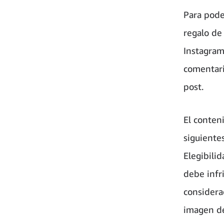
Para poder
regalo de
Instagram
comentari
post.
El conten
siguientes
Elegibilid
debe infr
considerad
imagen de