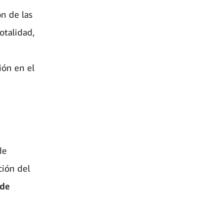
ón de las
otalidad,
ión en el
de
ción del
 de