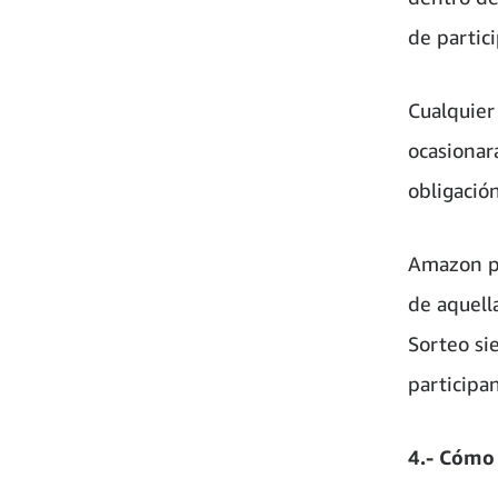
de partici
Cualquier
ocasionará
obligació
Amazon po
de aquella
Sorteo si
participan
4.- Cómo 