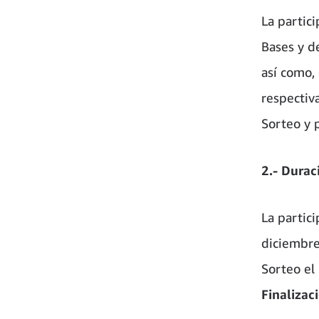
La partici
Bases y d
así como,
respectiva
Sorteo y 
2.- Durac
La partic
diciembre
Sorteo el
Finalizac