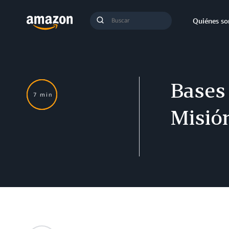
Búsqueda
Quiénes s
Enviar
búsqueda
Bases 
7 min
Misió