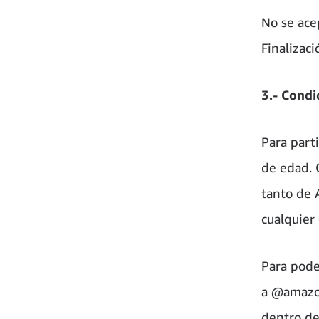
No se ace
Finalizaci
3.- Condi
Para part
de edad. 
tanto de 
cualquier
Para poder
a @amazon
dentro del