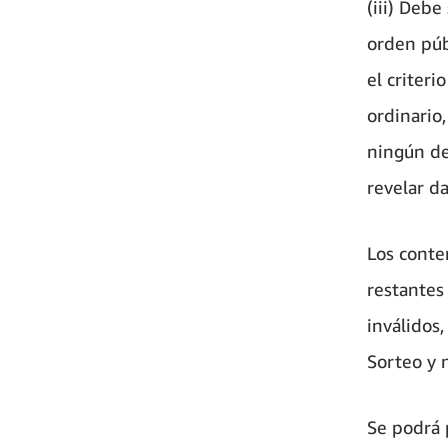
(iii) Debe
orden púb
el criter
ordinario
ningún des
revelar da
Los conte
restantes
inválidos,
Sorteo y 
Se podrá 