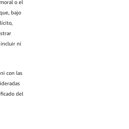
 moral o el
que, bajo
ícito,
strar
incluir ni
ni con las
sideradas
ificado del