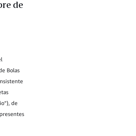
bre de
el
de Bolas
onsistente
etas
io”), de
 presentes