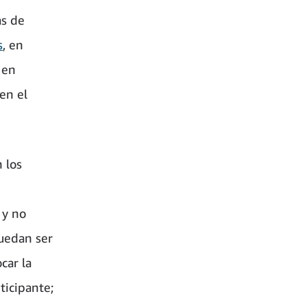
as de
s
, en
 en
en el
 los
 y no
puedan ser
car la
ticipante;