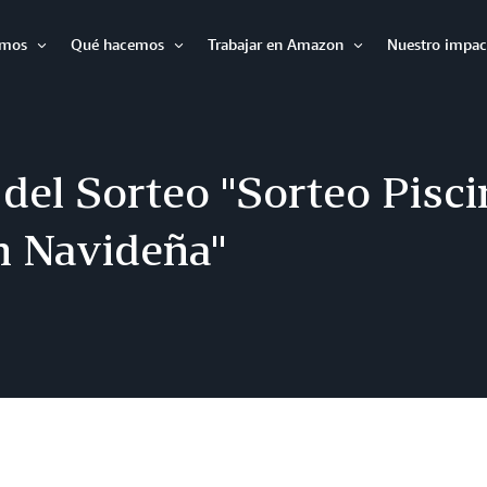
omos
Qué hacemos
Trabajar en Amazon
Nuestro impac
Expandir
Expandir
Expandir
del Sorteo "Sorteo Pisci
n Navideña"