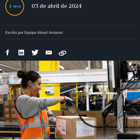
03 de abril de 2024
3 min
Escrito por Equipo About Amazon
Compartir
Compartir
Compartir
Compartir
Copy
en
en
en
por
Facebook
LinkedIn
Twitter
correo
electrónico