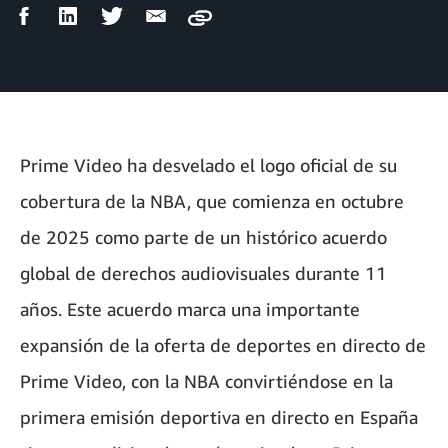
Compartir
Compartir
Compartir
Compartir
Copy
en
en
en
por
Facebook
LinkedIn
Twitter
correo
electrónico
Prime Video ha desvelado el logo oficial de su
cobertura de la NBA, que comienza en octubre
de 2025 como parte de un histórico acuerdo
global de derechos audiovisuales durante 11
años. Este acuerdo marca una importante
expansión de la oferta de deportes en directo de
Prime Video, con la NBA convirtiéndose en la
primera emisión deportiva en directo en España