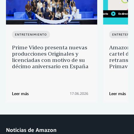
ENTRETENIMIENTO
ENTRETENIM
Prime Video presenta nuevas
Amazon M
producciones Originales y
cartel de 
licenciadas con motivo de su
retransmi
décimo aniversario en España
Primaver
Leer más
Leer más
17.06.2026
Noticias de Amazon